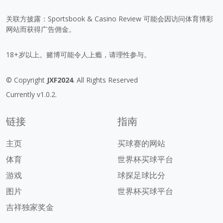
关联方披露：Sportsbook & Casino Review 可能会因访问体育博彩
网站而获得广告佣金。
18+岁以上。赌博可能令人上瘾，请理性参与。
© Copyright
JXF2024
. All Rights Reserved
Currently v1.0.2.
链接
指南
主页
买球赛的网站
体育
世界杯买球平台
游戏
球探足球比分
图片
世界杯买球平台
吉祥独家奖金