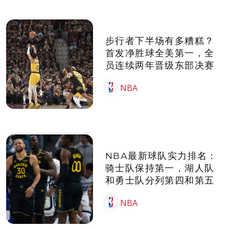
步行者下半场有多糟糕？
首发净胜球全美第一，全
员连续两年晋级东部决赛
NBA
NBA最新球队实力排名：
骑士队保持第一，湖人队
和勇士队分列第四和第五
NBA