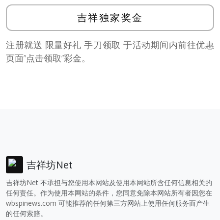
吉祥独家奖金
注册就送 限量好礼 手刀领取 于活动期间内前往优惠
页面”点击领取”彩金。
吉祥坊Net
吉祥坊Net 不承担与您使用本网站及使用本网站所含任何信息相关的
任何责任。作为使用本网站的条件，您同意免除本网站所有者因您在
wbspinews.com
可能推荐的任何第三方网站上使用任何服务而产生
的任何索赔。