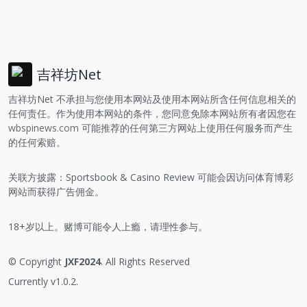
吉祥坊Net
吉祥坊Net 不承担与您使用本网站及使用本网站所含任何信息相关的
任何责任。作为使用本网站的条件，您同意免除本网站所有者因您在
wbspinews.com
可能推荐的任何第三方网站上使用任何服务而产生
的任何索赔。
关联方披露：Sportsbook & Casino Review 可能会因访问体育博彩
网站而获得广告佣金。
18+岁以上。赌博可能令人上瘾，请理性参与。
© Copyright
JXF2024
. All Rights Reserved
Currently v1.0.2.