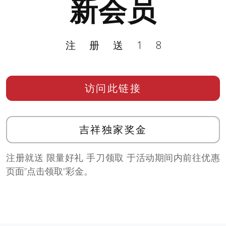
新会员
注册送18
访问此链接
吉祥独家奖金
注册就送 限量好礼 手刀领取 于活动期间内前往优惠
页面”点击领取”彩金。