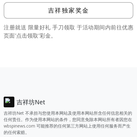
吉祥独家奖金
注册就送 限量好礼 手刀领取 于活动期间内前往优惠
页面”点击领取”彩金。
吉祥坊Net
吉祥坊Net 不承担与您使用本网站及使用本网站所含任何信息相关的
任何责任。作为使用本网站的条件，您同意免除本网站所有者因您在
wbspinews.com
可能推荐的任何第三方网站上使用任何服务而产生
的任何索赔。