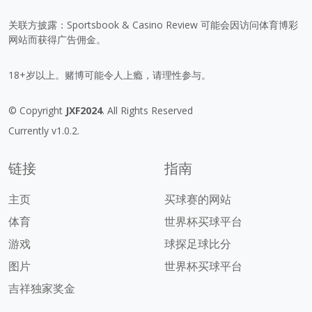
关联方披露：Sportsbook & Casino Review 可能会因访问体育博彩
网站而获得广告佣金。
18+岁以上。赌博可能令人上瘾，请理性参与。
© Copyright
JXF2024
. All Rights Reserved
Currently v1.0.2.
链接
指南
主页
买球赛的网站
体育
世界杯买球平台
游戏
球探足球比分
图片
世界杯买球平台
吉祥独家奖金