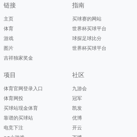
链接
指南
主页
买球赛的网站
体育
世界杯买球平台
游戏
球探足球比分
图片
世界杯买球平台
吉祥独家奖金
项目
社区
体育官网登录入口
九游会
体育网投
冠军
买球站现金体育
凯发
靠谱的买球站
优博
电竞下注
开云