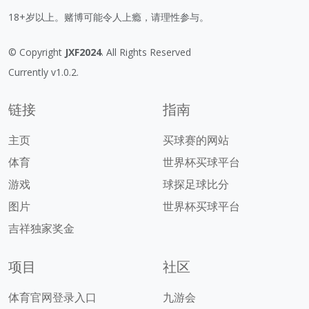
18+岁以上。赌博可能令人上瘾，请理性参与。
© Copyright
JXF2024
. All Rights Reserved
Currently v1.0.2.
链接
指南
主页
买球赛的网站
体育
世界杯买球平台
游戏
球探足球比分
图片
世界杯买球平台
吉祥独家奖金
项目
社区
体育官网登录入口
九游会