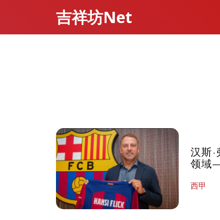
吉祥坊Net
汉斯
领域
西甲