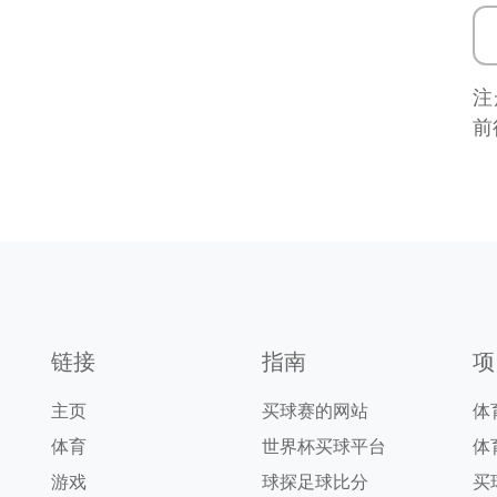
注
前
链接
指南
项
主页
买球赛的网站
体
体育
世界杯买球平台
体
游戏
球探足球比分
买