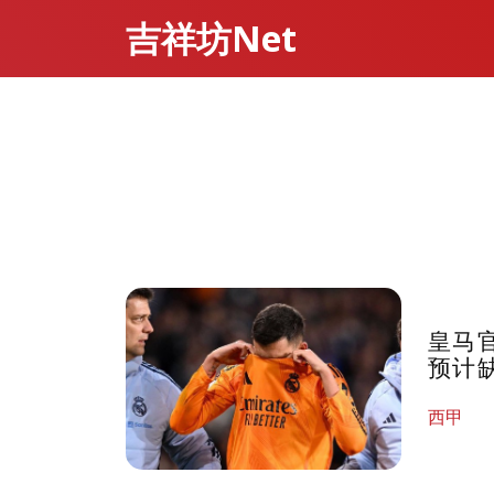
吉祥坊Net
皇马
预计
西甲