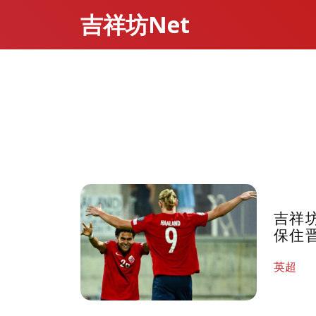
吉祥坊Net
吉祥
保住晋
英超