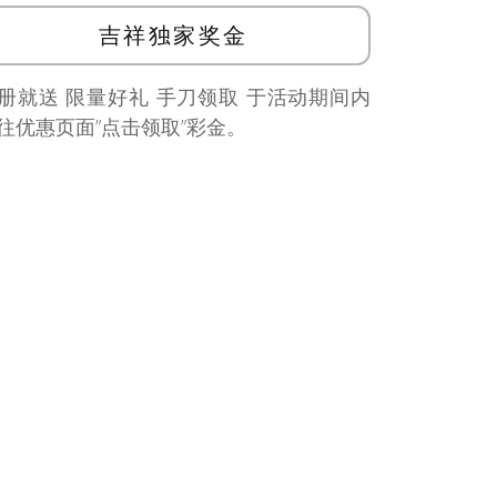
吉祥独家奖金
册就送 限量好礼 手刀领取 于活动期间内
往优惠页面”点击领取”彩金。