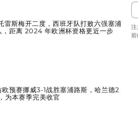
·托雷斯梅开二度，西班牙队打败六强塞浦
注
，距离 2024 年欧洲杯资格更近一步
前
坊欧预赛挪威3-1战胜塞浦路斯，哈兰德2
传，为本赛季完美收官