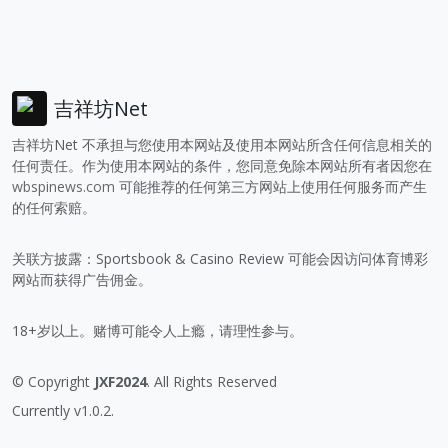
吉祥坊Net
吉祥坊Net 不承担与您使用本网站及使用本网站所含任何信息相关的
任何责任。作为使用本网站的条件，您同意免除本网站所有者因您在
wbspinews.com
可能推荐的任何第三方网站上使用任何服务而产生
的任何索赔。
关联方披露：Sportsbook & Casino Review 可能会因访问体育博彩
网站而获得广告佣金。
18+岁以上。赌博可能令人上瘾，请理性参与。
© Copyright
JXF2024
. All Rights Reserved
Currently v1.0.2.