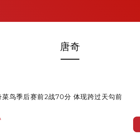
唐奇
奇菜鸟季后赛前2战70分 体现跨过天勾前
A