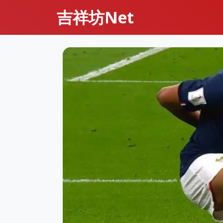
吉祥坊Net