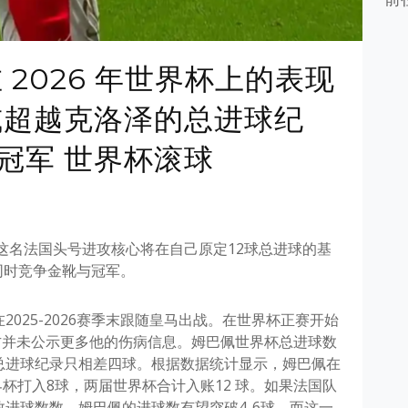
 2026 年世界杯上的表现
或超越克洛泽的总进球纪
冠军 世界杯滚球
，这名法国头号进攻核心将在自己原定12球总进球的基
同时竞争金靴与冠军。
2025-2026赛季末跟随皇马出战。在世界杯正赛开始
方并未公示更多他的伤病信息。姆巴佩世界杯总进球数
杯总进球纪录只相差四球。根据数据统计显示，姆巴佩在
世界杯打入8球，两届世界杯合计入账12 球。如果法国队
效进球数数，姆巴佩的进球数有望突破4-6球，而这一