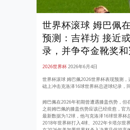
世界杯滚球 姆巴佩在
预测：吉祥坊 接近
录，并争夺金靴奖和
2026世界杯
2026年6月4日
世界杯滚球 姆巴佩2026世界杯表现预测
础上冲击克洛泽16球世界杯总进球纪录，
姆巴佩在2026年初期曾遭遇膝盖伤势，但在
之前姆巴佩的膝盖伤势应该已经痊愈，官
最新数据为12球，他与克洛泽16球世界
2018年世界杯打入4球、2022年卡塔尔
在2026年美加墨世界杯杀入决赛且保持高