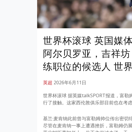
世界杯滚球 英国媒
阿尔贝罗亚，吉祥坊
练职位的候选人 世
英超
2026年6月11日
世界杯滚球 据英媒talkSPORT报道
行了接触。这家西伦敦俱乐部目前也在考
基兰·麦肯纳此前曾与富勒姆帅位传出密切
尽管在麦肯纳一事上遭遇挫折，富勒姆仍