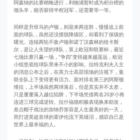
阿森纳的比赛稍晚进行，利物浦暂时成为积分榜的
领头羊，能否获得半程冠军，还需要等一等。
同样是升班马的卢顿，则迎来两连胜，慢慢追上前
面的球队，虽然还没摆脱降级区，却看到了保级的
曙光。连续两轮不敌卢顿和诺丁汉森林的纽卡斯
尔，是让人失望的球队，算上欧冠和联赛杯，最近
七场比赛只赢一场，“争四”变得越来越遥远，欧冠
小组垫底给球队带来不小的影响。拉特克利夫入主
的消息公布之后，在英力士高层现场的注视下，曼
联全队上下变得更有活力。面对排名第三的阿斯顿
维拉，上半场虽然两球落后，但是其实并不太差，
只是屡屡落入越位陷阱，下半场凭借两名20岁小将
连进三球完成逆转。拉什福德积极表现换来助攻，
差点帽子戏法的加纳乔形容是人生最美好的一天，
而打进英超首球的霍伊伦流下英雄泪，感叹自己是
世界上最幸福的人。