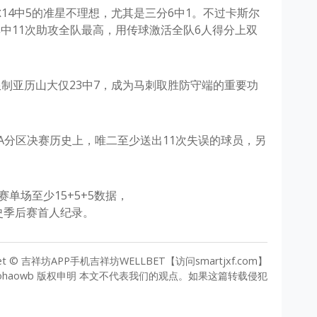
14中5的准星不理想，尤其是三分6中1。不过卡斯尔
，其中11次助攻全队最高，用传球激活全队6人得分上双
制亚历山大仅23中7，成为马刺取胜防守端的重要功
A分区决赛历史上，唯二至少送出11次失误的球员，另
单场至少15+5+5数据，
史季后赛首人纪录。
et © 吉祥坊APP手机吉祥坊WELLBET【访问smartjxf.com】
ohaowb 版权申明 本文不代表我们的观点。如果这篇转载侵犯