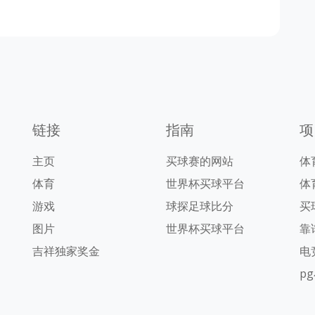
链接
指南
项
主页
买球赛的网站
体
体育
世界杯买球平台
体
游戏
球探足球比分
买
图片
世界杯买球平台
靠
吉祥独家奖金
电
p