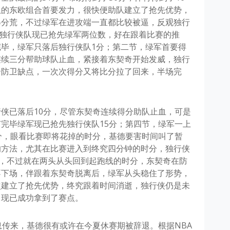
队的东欧组合首要发力，很快便助队建立了抢先优势，
得分荒，不过绿军在进攻端一直都比较被逼，反观独行
，独行侠队现已抢先绿军两位数，好在跟着比赛的推
毕，绿军只落后独行侠队1分；第二节，绿军首要得
连续三分帮助球队止血，紧接着东契奇开始发威，独行
奇防卫缺点，一次次得分又将比分拉了回来，半场完
侠已落后10分，尽管东契奇连续得分助队止血，可是
完毕绿军现已抢先独行侠队15分；第四节，绿军一上
分，眼看比赛即将花掉的时分，基德要害时间叫了暂
的方法，尤其在比赛进入到终究四分钟的时分，独行侠
分，不过就在两头从头回到起跑线的时分，东契奇在防
不下场，伴跟着东契奇脱离后，绿军从头稳住了形势，
次建立了抢先优势，终究跟着时间消逝，独行侠仍是未
，现已成功拿到了赛点。
息传来，基德很有或许在今夏休赛期被辞退。根据NBA