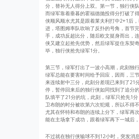
分，替补无人得分上双。第一节，独行侠
而绿军靠着垂暮的霍福德抛投得分打破了
侠顺风顺水尤其是跟着莱夫利打中2+1后
进，塔图姆率队吹响了反扑的号角，首节完
手，成功反超比分，随后欧文挺身而出，
侠又建立起抢先优势，然后绿军捉住东契
毕，独行侠抢先绿军1分。
第三节，绿军打出了一波小高潮，此刻独行
绿军总能在要害时间给予回应，因而，三节
来连续射中三分，此刻分差现已来到了21
停，暂停回来后的独行侠如同找到了追分
队填平了21分的坑，此刻，绿军只抢先1
卫布朗的时分被吹第六次犯规，所以不得
尤其在怀特和布朗的连续上分下，绿军再
能在主场拿下成功，跟着绿军再下一城后
不过就在独行侠输球不到12小时，突发消