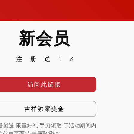
新会员
注册送18
访问此链接
吉祥独家奖金
册就送 限量好礼 手刀领取 于活动期间内
往优惠页面”点击领取”彩金。