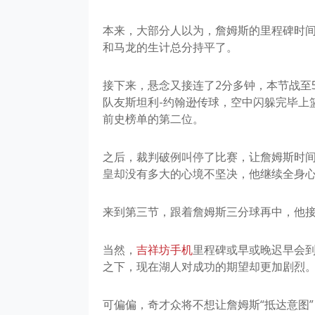
本来，大部分人以为，詹姆斯的里程碑时
和马龙的生计总分持平了。
接下来，悬念又接连了2分多钟，本节战至
队友斯坦利-约翰逊传球，空中闪躲完毕上
前史榜单的第二位。
之后，裁判破例叫停了比赛，让詹姆斯时
皇却没有多大的心境不坚决，他继续全身
来到第三节，跟着詹姆斯三分球再中，他接
当然，
吉祥坊手机
里程碑或早或晚迟早会到
之下，现在湖人对成功的期望却更加剧烈
可偏偏，奇才众将不想让詹姆斯“抵达意图