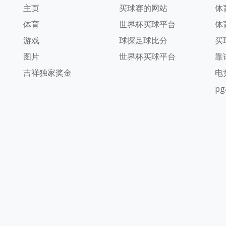
主页
买球赛的网站
体
体育
世界杯买球平台
体
游戏
球探足球比分
买
图片
世界杯买球平台
靠
吉祥独家奖金
电
p