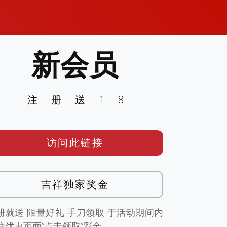
新会员
注册送18
访问此链接
吉祥独家奖金
册就送 限量好礼 手刀领取 于活动期间内
往优惠页面”点击领取”彩金。