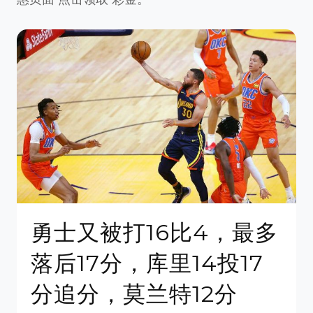
勇士又被打16比4，最多
落后17分，库里14投17
分追分，莫兰特12分