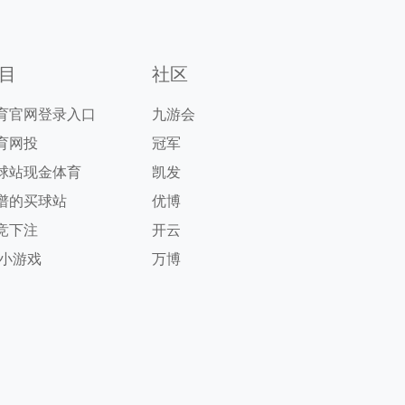
目
社区
育官网登录入口
九游会
育网投
冠军
球站现金体育
凯发
谱的买球站
优博
竞下注
开云
g小游戏
万博