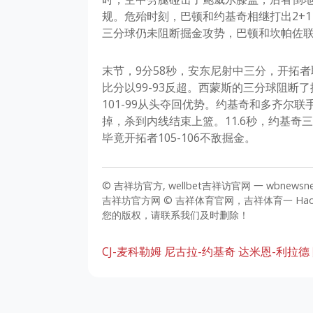
规。危殆时刻，巴顿和约基奇相继打出2+
三分球仍未阻断掘金攻势，巴顿和坎帕佐联手
末节，9分58秒，安东尼射中三分，开拓者
比分以99-93反超。西蒙斯的三分球阻断
101-99从头夺回优势。约基奇和多齐尔联
掉，杀到内线结束上篮。11.6秒，约基奇
毕竟开拓者105-106不敌掘金。
© 吉祥坊官方, wellbet吉祥访官网 一 wbnewsn
吉祥坊官方网 © 吉祥体育官网，吉祥体育一 Ha
您的版权，请联系我们及时删除！
CJ-麦科勒姆
尼古拉-约基奇
达米恩-利拉德