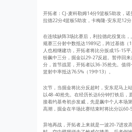
开拓者：CJ-麦科勒姆14分9篮板5助攻，诺
拉德22分4篮板5助攻，卡梅隆-安东尼12分
在连续缺阵3场比赛后，利拉德此役复出，
规赛三分射中数抵达1989记，跨过基德（1
人也相继建功，开拓者将比分扳成15-1
纷飙中三分，掘金以29-27反超。暂停回
分，首节战罢，开拓者以36-35抢先。值
篮射中率抵达76.5%（19中13）。
次节，当掘金将比分反超时，安东尼马上站
以48-40抢先。在经历长达6分钟打铁后
接着约基奇初步发威，先是飙中个人本场第
高潮，掘金在半场比赛结束时将比分以60-
异地再战，开拓者上来就是一波20-7进攻高
时，空中劈腿碰击了鲍威尔膝盖，后者倒