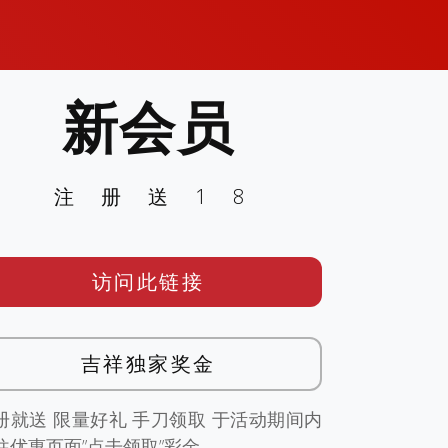
新会员
注册送18
访问此链接
吉祥独家奖金
册就送 限量好礼 手刀领取 于活动期间内
往优惠页面”点击领取”彩金。