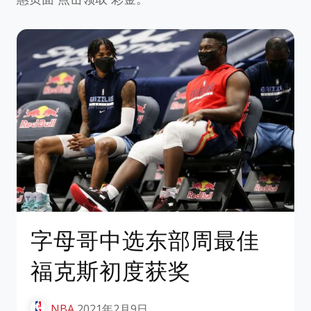
字母哥中选东部周最佳
福克斯初度获奖
NBA
2021年2月9日