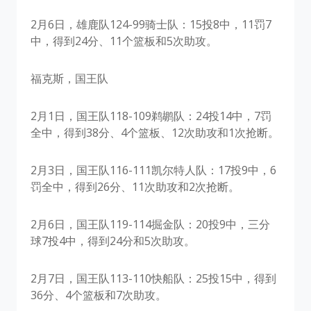
2月6日，雄鹿队124-99骑士队：15投8中，11罚7
中，得到24分、11个篮板和5次助攻。
福克斯，国王队
2月1日，国王队118-109鹈鹕队：24投14中，7罚
全中，得到38分、4个篮板、12次助攻和1次抢断。
2月3日，国王队116-111凯尔特人队：17投9中，6
罚全中，得到26分、11次助攻和2次抢断。
2月6日，国王队119-114掘金队：20投9中，三分
球7投4中，得到24分和5次助攻。
2月7日，国王队113-110快船队：25投15中，得到
36分、4个篮板和7次助攻。