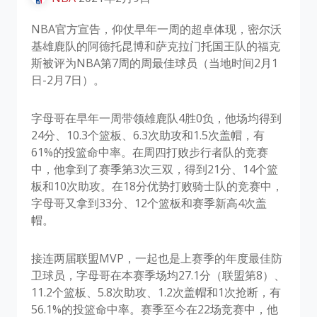
NBA官方宣告，仰仗早年一周的超卓体现，密尔沃
基雄鹿队的阿德托昆博和萨克拉门托国王队的福克
斯被评为NBA第7周的周最佳球员（当地时间2月1
日-2月7日）。
字母哥在早年一周带领雄鹿队4胜0负，他场均得到
24分、10.3个篮板、6.3次助攻和1.5次盖帽，有
61%的投篮命中率。在周四打败步行者队的竞赛
中，他拿到了赛季第3次三双，得到21分、14个篮
板和10次助攻。在18分优势打败骑士队的竞赛中，
字母哥又拿到33分、12个篮板和赛季新高4次盖
帽。
接连两届联盟MVP，一起也是上赛季的年度最佳防
卫球员，字母哥在本赛季场均27.1分（联盟第8）、
11.2个篮板、5.8次助攻、1.2次盖帽和1次抢断，有
56.1%的投篮命中率。赛季至今在22场竞赛中，他