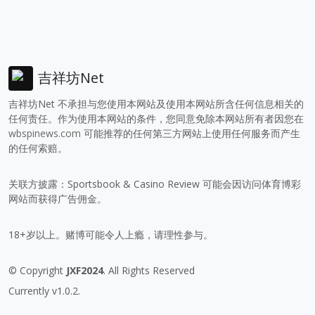
吉祥坊Net
吉祥坊Net 不承担与您使用本网站及使用本网站所含任何信息相关的
任何责任。作为使用本网站的条件，您同意免除本网站所有者因您在
wbspinews.com
可能推荐的任何第三方网站上使用任何服务而产生
的任何索赔。
关联方披露：Sportsbook & Casino Review 可能会因访问体育博彩
网站而获得广告佣金。
18+岁以上。赌博可能令人上瘾，请理性参与。
© Copyright
JXF2024
. All Rights Reserved
Currently v1.0.2.