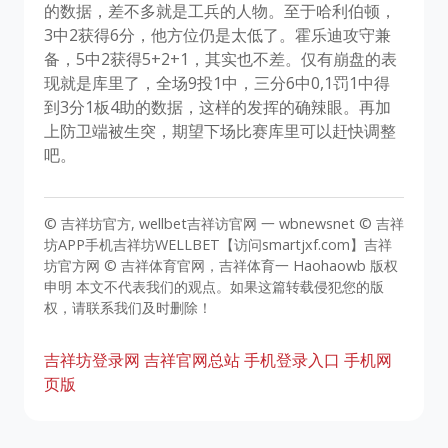
的数据，差不多就是工兵的人物。至于哈利伯顿，
3中2获得6分，他方位仍是太低了。霍乐迪攻守兼
备，5中2获得5+2+1，其实也不差。仅有崩盘的表
现就是库里了，全场9投1中，三分6中0,1罚1中得
到3分1板4助的数据，这样的发挥的确辣眼。再加
上防卫端被生突，期望下场比赛库里可以赶快调整
吧。
© 吉祥坊官方, wellbet吉祥访官网 一 wbnewsnet © 吉祥
坊APP手机吉祥坊WELLBET【访问smartjxf.com】吉祥
坊官方网 © 吉祥体育官网，吉祥体育一 Haohaowb 版权
申明 本文不代表我们的观点。如果这篇转载侵犯您的版
权，请联系我们及时删除！
吉祥坊登录网
吉祥官网总站
手机登录入口
手机网
页版