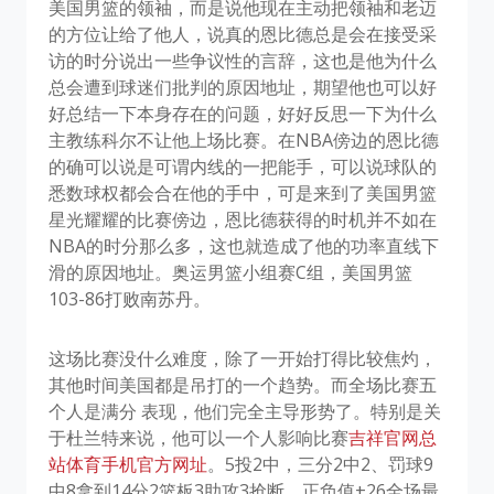
美国男篮的领袖，而是说他现在主动把领袖和老迈
的方位让给了他人，说真的恩比德总是会在接受采
访的时分说出一些争议性的言辞，这也是他为什么
总会遭到球迷们批判的原因地址，期望他也可以好
好总结一下本身存在的问题，好好反思一下为什么
主教练科尔不让他上场比赛。在NBA傍边的恩比德
的确可以说是可谓内线的一把能手，可以说球队的
悉数球权都会合在他的手中，可是来到了美国男篮
星光耀耀的比赛傍边，恩比德获得的时机并不如在
NBA的时分那么多，这也就造成了他的功率直线下
滑的原因地址。奥运男篮小组赛C组，美国男篮
103-86打败南苏丹。
这场比赛没什么难度，除了一开始打得比较焦灼，
其他时间美国都是吊打的一个趋势。而全场比赛五
个人是满分 表现，他们完全主导形势了。特别是关
于杜兰特来说，他可以一个人影响比赛
吉祥官网总
站体育手机官方网址
。5投2中，三分2中2、罚球9
中8拿到14分2篮板3助攻3抢断，正负值+26全场最