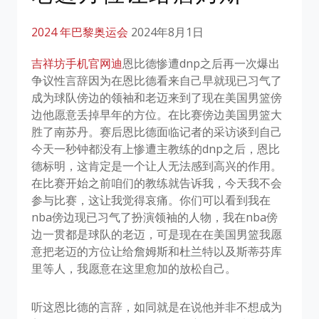
2024 年巴黎奥运会
2024年8月1日
吉祥坊手机官网迪
恩比德惨遭dnp之后再一次爆出
争议性言辞因为在恩比德看来自己早就现已习气了
成为球队傍边的领袖和老迈来到了现在美国男篮傍
边他愿意丢掉早年的方位。在比赛傍边美国男篮大
胜了南苏丹。赛后恩比德面临记者的采访谈到自己
今天一秒钟都没有上惨遭主教练的dnp之后，恩比
德标明，这肯定是一个让人无法感到高兴的作用。
在比赛开始之前咱们的教练就告诉我，今天我不会
参与比赛，这让我觉得哀痛。你们可以看到我在
nba傍边现已习气了扮演领袖的人物，我在nba傍
边一贯都是球队的老迈，可是现在在美国男篮我愿
意把老迈的方位让给詹姆斯和杜兰特以及斯蒂芬库
里等人，我愿意在这里愈加的放松自己。
听这恩比德的言辞，如同就是在说他并非不想成为