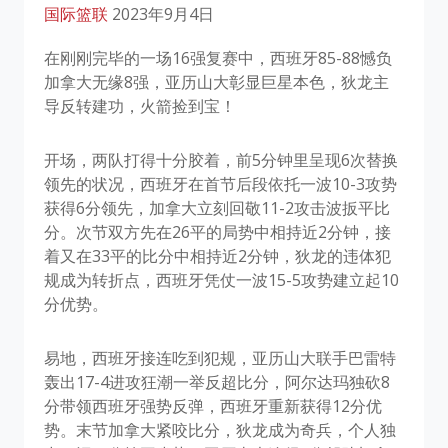
国际篮联
2023年9月4日
在刚刚完毕的一场16强复赛中，西班牙85-88憾负
加拿大无缘8强，亚历山大彰显巨星本色，狄龙主
导反转建功，火箭捡到宝！
开场，两队打得十分胶着，前5分钟里呈现6次替换
领先的状况，西班牙在首节后段依托一波10-3攻势
获得6分领先，加拿大立刻回敬11-2攻击波扳平比
分。次节双方先在26平的局势中相持近2分钟，接
着又在33平的比分中相持近2分钟，狄龙的违体犯
规成为转折点，西班牙凭仗一波15-5攻势建立起10
分优势。
易地，西班牙接连吃到犯规，亚历山大联手巴雷特
轰出17-4进攻狂潮一举反超比分，阿尔达玛独砍8
分带领西班牙强势反弹，西班牙重新获得12分优
势。末节加拿大紧咬比分，狄龙成为奇兵，个人独