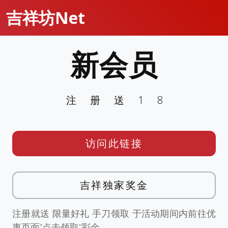
吉祥坊Net
新会员
注册送18
访问此链接
吉祥独家奖金
注册就送 限量好礼 手刀领取 于活动期间内前往优
惠页面”点击领取”彩金。